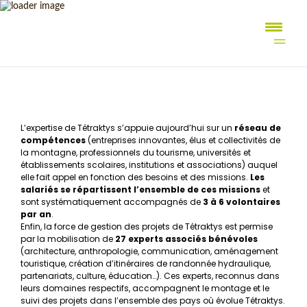
Aller
au
contenu
L’expertise de Tétraktys s’appuie aujourd’hui sur un
réseau de
compétences
(entreprises innovantes, élus et collectivités de
la montagne, professionnels du tourisme, universités et
établissements scolaires, institutions et associations) auquel
elle fait appel en fonction des besoins et des missions.
Les
salariés se répartissent l’ensemble de ces missions
et
sont systématiquement accompagnés de
3 à 6 volontaires
par an
.
Enfin, la force de gestion des projets de Tétraktys est permise
par la mobilisation de
27 experts associés bénévoles
(architecture, anthropologie, communication, aménagement
touristique, création d’itinéraires de randonnée hydraulique,
partenariats, culture, éducation…). Ces experts, reconnus dans
leurs domaines respectifs, accompagnent le montage et le
suivi des projets dans l’ensemble des pays où évolue Tétraktys.