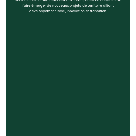
société civile à différents niveaux. L’équipe est en capacité de
faire émerger de nouveaux projets de territoire alliant
développement local, innovation et transition.