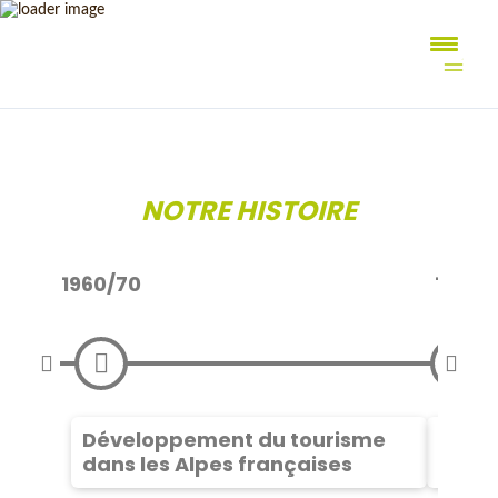
Aller
au
contenu
NOTRE HISTOIRE
1960/70
1967
Introduced
Expanded
Développement du tourisme
Créat
dans les Alpes françaises
Régio