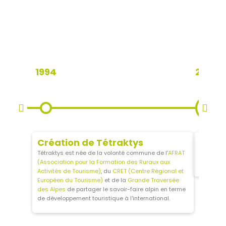
1994
2000
Introduced
Expanded
Création de Tétraktys
Premi
Tétraktys est née de la volonté commune de l'
AFRAT
Projets p
(Association pour la Formation des Ruraux aux
Madaga
Activités de Tourisme)
, du
CRET (Centre Régional et
Européen du Tourisme)
et de la
Grande Traversée
des Alpes
de partager le savoir-faire alpin en terme
de développement touristique à l'international.