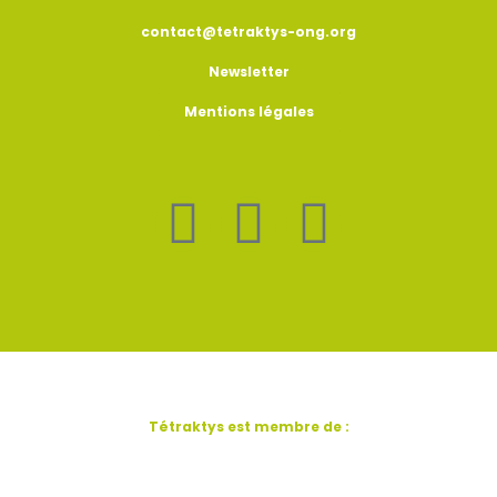
contact@tetraktys-ong.org
Newsletter
Mentions légales
F
L
Y
a
i
o
c
n
u
e
k
t
Tétraktys est membre de :
b
e
u