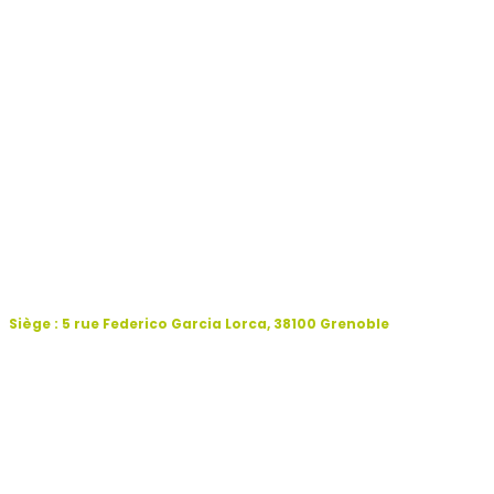
Siège : 5 rue Federico Garcia Lorca, 38100 Grenoble
Antenne Sud : 1 Rue de la Liberté, 04130 Volx
+33 (0)4 38 70 02 14
contact@tetraktys-ong.org
Newsletter
Mentions légales
Facebook
Linkedin
Youtube